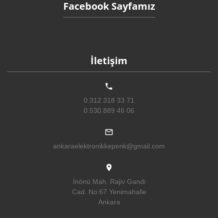
Facebook Sayfamız
İletişim
0.312.318 33 71
0.530.889 46 06
ankaraelektronikkepenk@gmail.com
İnönü Mah. Rajiv Gandi
Cad. No:67 Yenimahalle
Ankara