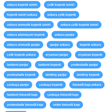
ankara kepenk tamiri
çelik kepenk tamiri
kepenk tamiri ankara
ankara çelik kepenk
ankara otomatik kepenk tamiri
ankara çelik kepenk tamiri
ankara alüminyum kepenk
ankara panjur
ankara otomatik panjur
panjur ankara
kepenk ankara
çelik kepenk ankara
eryaman panjur
eryaman kepenk
batıkent panjur
batıkent kepenk
yenimahalle panjur
yenimahalle kepenk
ümitköy panjur
ümitköy kepenk
çankaya panjur
çankaya kepenk
fotoselli kapı ankara
batıkent fotoselli kapı
çankaya fotoselli kapı
yenimahalle fotoselli kapı
ostim fotoselli kapı