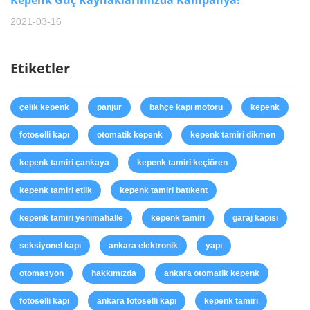
2021-03-16
Etiketler
çelik kepenk
panjur
bahçe kapı motoru
kepenk
fotoselli kapı
otomatik kepenk
kepenk tamiri dikmen
kepenk tamiri çankaya
kepenk tamiri keçiören
kepenk tamiri etlik
kepenk tamiri batıkent
kepenk tamiri yenimahalle
kepenk tamiri
garaj kapısı
seksiyonel kapı
ankara elektronik
yapı
otomasyon
hakkımızda
ankara otomatik kepenk
fotoselli kapı
ankara fotoselli kapı
kepenk tamiri