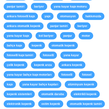
panjur tamiri
bariyer
yana kayar kapı motoru
ankara fotoselli kapı
yapı
otomasyon
hakkımızda
ankara otomatik kepenk
panjur tamiri
bariyer
yana kayar kapı
kol bariyer
panjur
motor
bahçe kapı
kepenk
otomatik kepenk
fotoselli kapı tamiri
fotoselli
yana kayar
çelik kepenk
kepenk arıza
ankara kepenk
yana kayar bahçe kapı motorları
fotoselli
fotosel
kapı
yana kayar bahçe kapıları
alüminyum kepenk
kepenk sistemleri
otomatik daraba
elektrikli kepenk
elektronik kepenk
ostim kepenk
otomatik kepenk tamiri