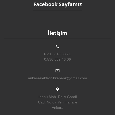
Facebook Sayfamız
İletişim
0.312.318 33 71
0.530.889 46 06
ankaraelektronikkepenk@gmail.com
İnönü Mah. Rajiv Gandi
Cad. No:67 Yenimahalle
Ankara