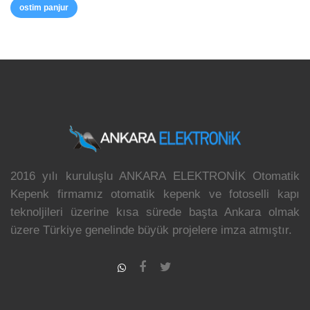
ostim panjur
2016 yılı kuruluşlu ANKARA ELEKTRONİK Otomatik
Kepenk firmamız otomatik kepenk ve fotoselli kapı
teknoljileri üzerine kısa sürede başta Ankara olmak
üzere Türkiye genelinde büyük projelere imza atmıştır.