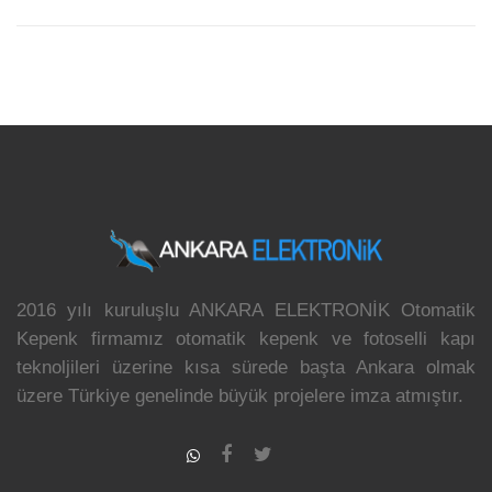
2016 yılı kuruluşlu ANKARA ELEKTRONİK Otomatik
Kepenk firmamız otomatik kepenk ve fotoselli kapı
teknoljileri üzerine kısa sürede başta Ankara olmak
üzere Türkiye genelinde büyük projelere imza atmıştır.