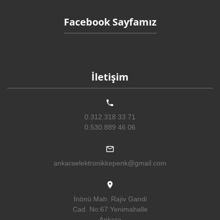
Facebook Sayfamız
İletişim
0.312.318 33 71
0.530.889 46 06
ankaraelektronikkepenk@gmail.com
İnönü Mah. Rajiv Gandi
Cad. No:67 Yenimahalle
Ankara